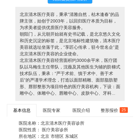
北京清木医疗美容，秉承“清雅自然，枯木逢春”的品
牌主张，始创于2003年，以回归医疗本质为目标，
为求美者提供优质医疗美容服务。
朝阳门，从元朝开始就有史书记载，是北京悠久文化
和历史沉淀的标签，是北京地标性建筑物，清木医疗
美容就选址坐落于此，“享匠心传承，驻今世名企”是
北京清木医疗美容的企业使命。
北京清木医疗美容经营面积约3000余平米，医疗团
队以马梅生主任带队，沈薇及其他医生为辅的阶梯式
技术队伍，秉承：“严于术前、慎于术中、善于术
后”的严谨学术理念，打造以面部精雕、面部脂肪塑
形、唇部整形为项目特色的医疗美容机构，下设：面
雕中心、体雕中心、唇雕中心、皮肤中心、牙科...
基本信息
医院专家
医院介绍
整形报价
25
医院名称：
北京清木医疗美容诊所
医院性质：
医疗美容诊所
所在地区：
北京 市辖区 东城区