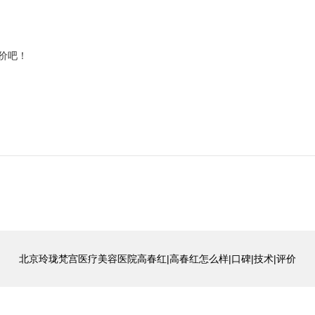
价吧！
北京玲珑梵宫医疗美容医院高春红|高春红怎么样|口碑|技术|评价