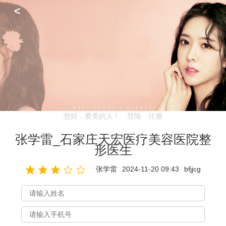
<
您好，爱美的人！
登陆
注册
张学雷_石家庄天宏医疗美容医院整
形医生
张学雷
2024-11-20 09:43
bfjjcg