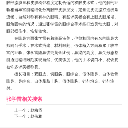
眼部脂肪量和皮肤松弛程度定制合适的双眼皮术式，他的解剖经
验相当丰富能精细化分离眼部皮肤层次，定量去皮去脂打造线条
流畅，自然对称有有神的眼睛。有些求美者会有上眼皮眼尾塌、
眼角圆钝的情况，通过张学雷的眼综合手术能打造灵动大眼，对
眼部损伤小、恢复较快。
在隆鼻方面张学雷有着较高审美，他曾和国内有名的隆鼻大
师同台手术，在术式搭建、材料雕刻、假体植入方面积累了较丰
富的经验。张学雷隆鼻讲究黄金比例，鼻梁的高度、鼻尖形态都
能通过精细雕刻实现自然、优美弧度，他的手术切口小、易恢复
被许多求美者称赞。
擅长项目：双眼皮、切眼袋、眼综合、假体隆鼻、自体软骨
隆鼻、鼻综合、自体脂肪丰胸、假体隆胸、针剂填充、针剂注
射。
张学雷
相关搜索
上一个：
赵梅霞
下一个：
赵伟雅