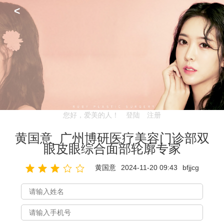
<
您好，爱美的人！
登陆
注册
黄国意_广州博研医疗美容门诊部双
眼皮眼综合面部轮廓专家
黄国意
2024-11-20 09:43
bfjjcg