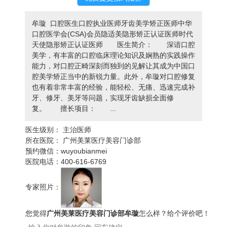
牟璇 口腔医生口腔执业医师牙齿美学矫正医师中华
口腔医学会(CSA)会员隐适美隐形矫正认证医师时代
天使隐形矫正认证医师 医生简介： 深谙口腔
美学，有丰富的口腔临床理论知识及娴熟的实践操作
能力，对口腔正畸深刻而独到的见解让其成为中国口
腔美学矫正当中的新锐力量。此外，牟璇对口腔修复
也有着非常丰富的经验，能轻松、无痛、迅速完成补
牙、修牙、美牙等问题，实现牙齿缺损全面修
复。 擅长项目： ...
医生级别：
主治医师
所在医院：
广州美莱医疗美容门诊部
预约微信：
wuyoubianmei
医院电话：
400-616-6769
专家照片：
您觉得
广州美莱医疗美容门诊部牟璇
怎么样？给个评价吧！