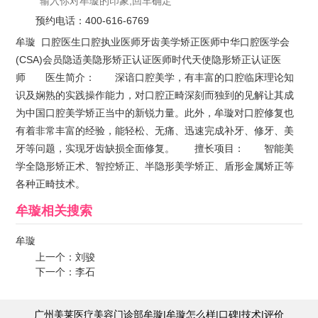
预约电话：
400-616-6769
牟璇 口腔医生口腔执业医师牙齿美学矫正医师中华口腔医学会
(CSA)会员隐适美隐形矫正认证医师时代天使隐形矫正认证医
师 医生简介： 深谙口腔美学，有丰富的口腔临床理论知
识及娴熟的实践操作能力，对口腔正畸深刻而独到的见解让其成
为中国口腔美学矫正当中的新锐力量。此外，牟璇对口腔修复也
有着非常丰富的经验，能轻松、无痛、迅速完成补牙、修牙、美
牙等问题，实现牙齿缺损全面修复。 擅长项目： 智能美
学全隐形矫正术、智控矫正、半隐形美学矫正、盾形金属矫正等
各种正畸技术。
牟璇
相关搜索
牟璇
上一个：
刘骏
下一个：
李石
广州美莱医疗美容门诊部牟璇|牟璇怎么样|口碑|技术|评价