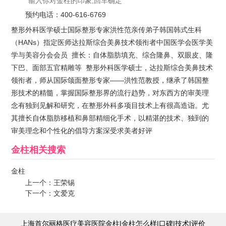
预约电话：
400-616-6769
整形外科医学硕士国际整形专家洪性范亲传弟子韩国韩式生科
（HANs）指定医师达拉斯综合美鼻技术领衔者中国医学会医学美
学与美容分会会员 擅长：自体脂肪填充、综合隆鼻、双眼皮、隆
下巴、面部五官精雕等 整形外科医学硕士，达拉斯综合美鼻技术
领衔者，师从国际颌面整形专家——洪性范教授，继承了韩国整
形技术的精髓，掌握国际整形界的流行趋势，对东西方的审美理
念有独到见解和研究，在整形外科多项目技术上有很高造诣。尤
其擅长自体脂肪移植和鼻部精细化手术，以精湛的技术、独到的
审美理念和个性化的倡导方案深受求美者好评
金柱
相关搜索
金柱
上一个：
王荣锡
下一个：
文爱克
上海首尔丽格医疗美容医院金柱|金柱怎么样|口碑|技术|评价