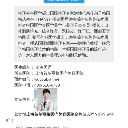
整形外科医学硕士国际整形专家洪性范亲传弟子韩国
韩式生科（HANs）指定医师达拉斯综合美鼻技术领
衔者中国医学会医学美学与美容分会会员 擅长：自
体脂肪填充、综合隆鼻、双眼皮、隆下巴、面部五官
精雕等 整形外科医学硕士，达拉斯综合美鼻技术领
衔者，师从国际颌面整形专家——洪性范教授，继承
了韩国整形技术的精髓，掌握国际整形界的流行趋
势，对东西方的审美理念有独到见解和...
医生级别：
主治医师
所在医院：
上海首尔丽格医疗美容医院
预约微信：
wuyoubianmei
医院电话：
400-616-6769
专家照片：
您觉得
上海首尔丽格医疗美容医院金柱
怎么样？给个评价
吧！