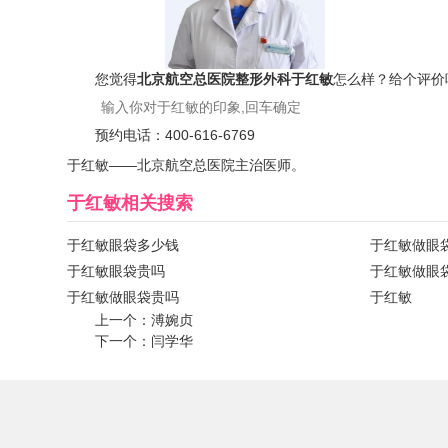
您觉得
北京航空总医院整形外科于红敏
怎么样？给个评价
预约电话：
400-616-6769
于红敏——北京航空总医院主治医师。
于红敏
相关搜索
于红敏眼袋多少钱
于红敏做眼
于红敏眼袋贵吗
于红敏做眼
于红敏做眼袋贵吗
于红敏
上一个：
溥婉贞
下一个：
闫学华