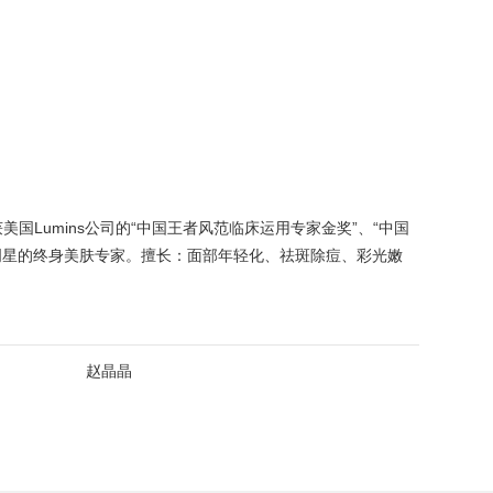
国Lumins公司的“中国王者风范临床运用专家金奖”、“中国
明星的终身美肤专家。擅长：面部年轻化、祛斑除痘、彩光嫩
赵晶晶