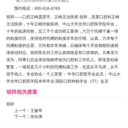
预约电话：
400-616-6769
胡祥——口腔正畸霹雳手、正畸主治医师 胡祥，美莱口腔科正畸
主治医师，十年正畸经验医师。中山大学光华口腔医学院毕业，
十年的临床经验，近三千个成功矫正案例，六万个托槽千遍一律
的粘接经历，使得他对托槽的粘接非常的仔细、认真，力求每个
托槽粘接的位置、方向都非常准确，以确保每个牙齿都能快速精
准移动到位。胡祥医生对工作认真细致是有口皆碑的。凡事亲力
亲为，同事们总会亲切地称呼他为口腔科工作狂人。即使是枯燥
繁复，一做就是几个小时的托槽粘接工作，也是从不马虎，从不
假手他人。专业协会：个人荣誉： 中华口腔医学会会员； 中山大
学光华口腔医学院本科毕业 国际口腔种植学会（ITI）会员
胡祥
相关搜索
胡祥
上一个：
王娅琴
下一个：
张化博