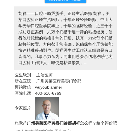
胡祥——口腔正畸霹雳手、正畸主治医师 胡祥，美
莱口腔科正畸主治医师，十年正畸经验医师。中山大
学光华口腔医学院毕业，十年的临床经验，近三千个
成功矫正案例，六万个托槽千遍一律的粘接经历，使
得他对托槽的粘接非常的仔细、认真，力求每个托槽
粘接的位置、方向都非常准确，以确保每个牙齿都能
快速精准移动到位。胡祥医生对工作认真细致是有口
皆碑的。凡事亲力亲为，同事们总会亲切地称呼他为
口腔科工作狂人。即使是枯燥繁复，...
医生级别：
主治医师
所在医院：
广州美莱医疗美容门诊部
预约微信：
wuyoubianmei
医院电话：
400-616-6769
专家照片：
您觉得
广州美莱医疗美容门诊部胡祥
怎么样？给个评价吧！