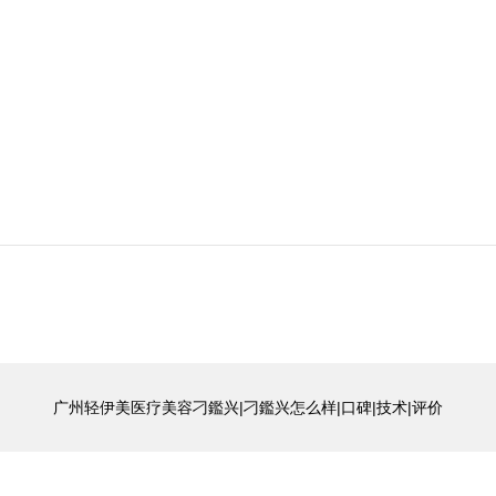
广州轻伊美医疗美容刁鑑兴|刁鑑兴怎么样|口碑|技术|评价