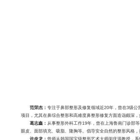
范荣杰
：
专注于鼻部整形及修复领域近20年，曾在3级
项目，尤其在鼻综合整形和高难度鼻整形修复方面造诣颇深，
葛志鑫
：
从事整形外科工作19年，曾在上海鲁南门诊部
眼皮、面部填充、
吸脂
、
隆胸
等。倡导安全自然的整形风格，
许炎龙
：
曾师从韩国国宝级整形艺术大师闵庆源教授，系