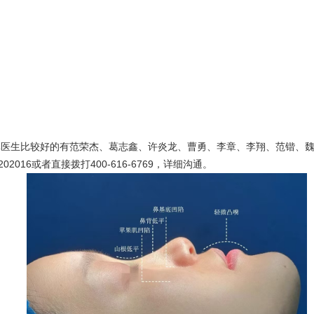
医生比较好的有范荣杰、葛志鑫、许炎龙、曹勇、李章、李翔、范锴、魏
16或者直接拨打400-616-6769，详细沟通。