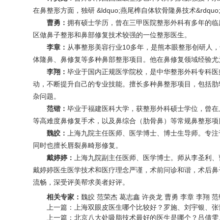
在鼻整形方面，独研 &ldquo;燕尾榫自体软骨隆鼻技术&r
曹勇
：
拥有硕士学历，曾在三甲医院整形外科有多年的临
区做鼻子整形和鼻部修复技术较强的一位
整形医生
。
李章
：
从事整形美容行业10多年，是熊本眼整形创研人，
体隆鼻、鼻修复等多种鼻部整形项目。他在鼻修复领域经验尤为
李翔
：
毕业于国内正规医学院校，是中华整形外科专科医
动，不断提升自己的专业技能。擅长多种鼻整形项目，包括肋
杂问题。
范锴
：
毕业于福建医科大学，获整形外科硕士学位，曾在
等高难度鼻修复手术，以及鼻综合（肋骨鼻）等常规鼻整形项
魏皎
：
上海九院主任医师、医学博士、博士生导师。专注
同时也擅长唇裂鼻畸形修复。
戴婷婷
：
上海九院副主任医师、医学博士。师从
李圣利
、
戴婷婷医生医学技术和医疗理念严谨，术前问诊和谐，术后鼻
流畅，深受
评美帮
求美者好评。
相关专家：
魏皎
范荣杰
葛志鑫
许炎龙
曹勇
李章
李翔
范
上一篇：
上海双眼皮医生哪个比较好？罗施、刘宇银、张
上一篇：
北京八大处吸脂技术最好的医生是哪个？吕倩雯