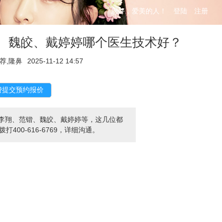
您好，爱美的人！
登陆
注册
锴、魏皎、戴婷婷哪个医生技术好？
荐,隆鼻
2025-11-12 14:57
李翔、范锴、魏皎、戴婷婷等，这几位都
00-616-6769，详细沟通。