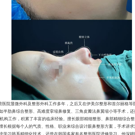
公营医院显微外科及整形外科工作多年，之后又在伊美尔整形和首尔丽格等
如半肋鼻综合整形、高难度挛缩鼻修复、三角皮瓣法鼻翼缩小等手术，还
等机构工作，积累了丰富的临床经验。擅长眼部精细整形、鼻部精细综合
擅长根据每个人的气质、性格、职业来综合设计眼鼻整形方案，手术讲求
统学习韩系精细化技术，还曾在韩国多家有名整形医院进修学习。他深耕眼