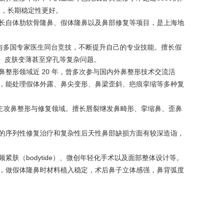
自然，长期稳定性更好。
长自体肋软骨隆鼻、假体隆鼻以及鼻部修复等项目，是上海地
，与多国专家医生同台竞技，不断提升自己的专业技能。擅长假
斜、皮肤变薄甚至穿孔等复杂问题。
形领域近 20 年，
曾多
次参与国内外鼻整形技术交流活
，能处理假体外露、鼻尖变形、鼻梁歪斜、疤痕挛缩等多种复
，主攻鼻整形与修复领域。擅长唇裂继发鼻畸形、挛缩鼻、歪鼻
的序列性修复治疗和复杂性后天性鼻部缺损方面有较深造诣，
肤（bodytide）、微创年轻化手术以及面部整体设计等。
，做假体隆鼻时材料植入稳定，术后鼻子立体感强，鼻背弧度