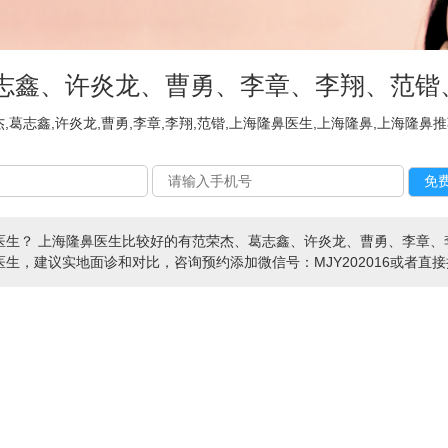
葛志鑫、许炎龙、曹勇、李章、李翔、范
,葛志鑫,许炎龙,曹勇,李章,李翔,范锴,上海隆鼻医生,上海隆鼻,上海隆鼻推
医生？ 上海隆鼻医生比较好的有范荣杰、葛志鑫、许炎龙、曹勇、李章、
建议实地面诊和对比，咨询预约添加微信号：MJY202016或者直接拨打4