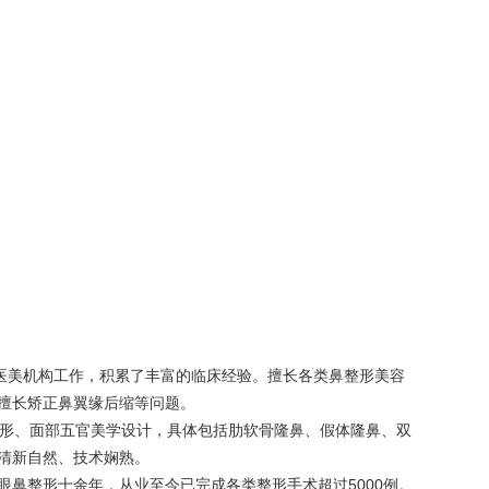
医美机构工作，积累了丰富的临床经验。擅长各类鼻整形美容
擅长矫正鼻翼缘后缩等问题。
整形、面部五官美学设计，具体包括肋
软骨隆鼻
、假体隆鼻、双
清新自然、技术娴熟。
鼻整形十余年，从业至今已完成各类整形手术超过5000例。