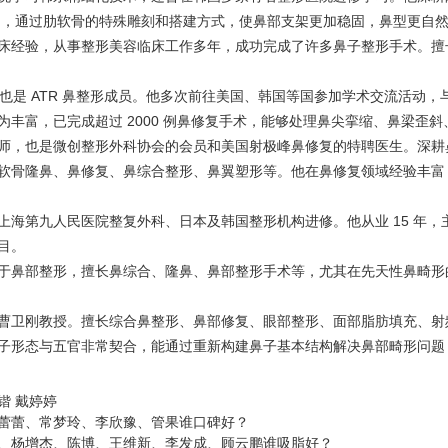
dquo;，通过肋软骨的特殊雕刻和搭建方式，使鼻部支架更加稳固，鼻型更
床经验，从事整形美容临床工作多年，成功完成了许多鼻子整形手术。擅
也是 ATR 鼻整形成员。他多次前往美国、韩国等国参加学术交流活动
丰富，已完成超过 2000 例鼻修复手术，能够处理鼻尖挛缩、鼻梁歪
师，也是微创整形外科协会的会员和美国射极峰鼻修复的特聘医生。深耕鼻整
软骨隆鼻、鼻修复、鼻综合整形、鼻翼塑形等。他在鼻修复领域经验丰富
上海第九人民医院整复外科、日本及韩国整形机构进修。他从业 15 年
目。
于鼻部整形，擅长鼻综合、隆鼻、鼻部整形手术等，尤其在先天性鼻畸形
曹卫刚
教授。擅长综合鼻整形、鼻部修复、眼部整形、面部脂肪填充、射频紧
子形态与五官非常契合，能通过重新构建鼻子基本结构解决鼻部畸形问题
锴
戴婷婷
蕾蕾、常梦玲、李欣豫、管果谁口碑好？
、杨增杰、陈博、王维新、李发成、顾云鹏谁吸脂好？