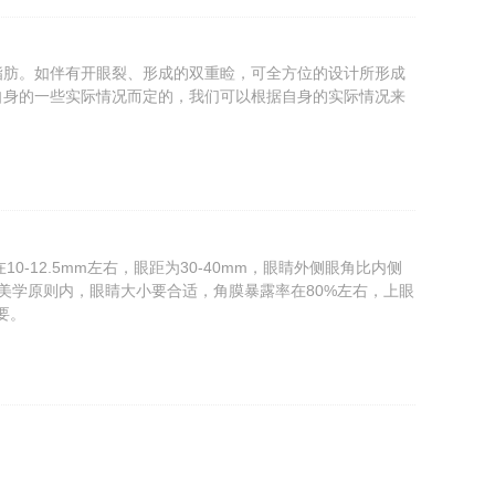
脂肪。如伴有开眼裂、形成的双重睑，可全方位的设计所形成
自身的一些实际情况而定的，我们可以根据自身的实际情况来
-12.5mm左右，眼距为30-40mm，眼睛外侧眼角比内侧
美学原则内，眼睛大小要合适，角膜暴露率在80%左右，上眼
要。