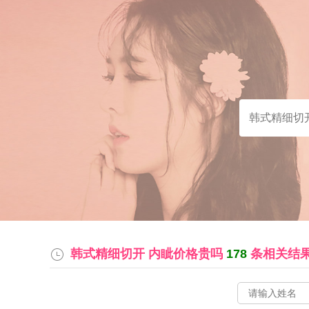
韩式精细切开 内眦价格贵吗
178
条相关结