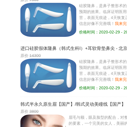
硅胶隆鼻，是鼻子整形术的
预期的效果。临床证明医用
苦，表面无痕迹，4天恢复
信息好像不完善哦！
我来完
价格时间：2020-02-29 - 20
进口硅胶假体隆鼻（韩式生科I）+耳软骨垫鼻尖
-
北
原价:
14300
硅胶隆鼻，是鼻子整形术的
预期的效果。临床证明医用
苦，表面无痕迹，4天恢复
信息好像不完善哦！
我来完
价格时间：2020-02-29 - 20
韩式半永久原生眉【国产】/韩式灵动美瞳线【国产】
原价:
3800
眉毛与额，眼及脸型的配合，对
的要素，一个完美的女人，美丽