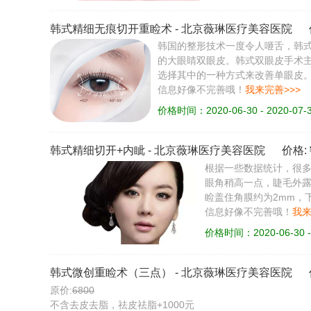
韩式精细无痕切开重睑术
-
北京薇琳医疗美容医院
韩国的整形技术一度令人咂舌，韩
的大眼睛双眼皮。韩式双眼皮手术
选择其中的一种方式来改善单眼皮
信息好像不完善哦！
我来完善>>>
价格时间：2020-06-30 - 2020-07-
韩式精细切开+内眦
-
北京薇琳医疗美容医院
价格:
根据一些数据统计，很多人
眼角稍高一点，睫毛外露
睑盖住角膜约为2mm，
信息好像不完善哦！
我来
价格时间：2020-06-30 - 
韩式微创重睑术（三点）
-
北京薇琳医疗美容医院
原价:
6800
不含去皮去脂，祛皮祛脂+1000元