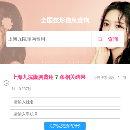
全国整形信息查询
查询
上海九院隆胸费用
7
条相关结果
今日搜索指数：
1
用
时：0.237秒