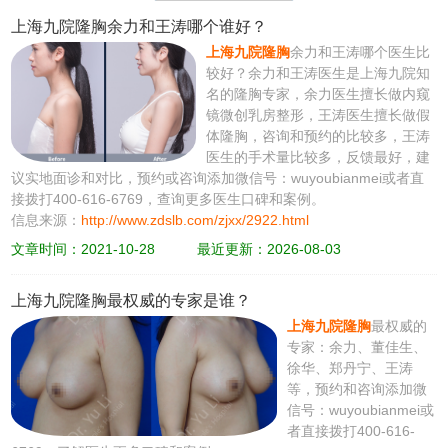
上海九院隆胸余力和王涛哪个谁好？
上海九院隆胸
余力和王涛哪个医生比
较好？余力和王涛医生是上海九院知
名的隆胸专家，余力医生擅长做内窥
镜微创乳房整形，王涛医生擅长做假
体隆胸，咨询和预约的比较多，王涛
医生的手术量比较多，反馈最好，建
议实地面诊和对比，预约或咨询添加微信号：wuyoubianmei或者直
接拨打400-616-6769，查询更多医生口碑和案例。
信息来源：
http://www.zdslb.com/zjxx/2922.html
文章时间：2021-10-28
最近更新：2026-08-03
上海九院隆胸最权威的专家是谁？
上海九院隆胸
最权威的
专家：余力、董佳生、
徐华、郑丹宁、王涛
等，预约和咨询添加微
信号：wuyoubianmei或
者直接拨打400-616-