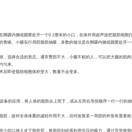
在脚踝内侧或腘窝处开一个0.2厘米的小口，在体外用超声波把脂肪细胞
的青睐。小腿实行局部脂肪抽吸，多数的做法是在脚踝内侧或腘窝处开一个
细，选择合适的形态。通常臀部不大，小腿不粗的人，可以把大腿的肌肉
均匀来。
术后即使脂肪细胞体积变大，数量不会变多。
脂设备的应用，将人体的脂肪从上而下，或从左而右等按顺序一行一行的
脂肪，故对全身体重的减轻作用不大，但对改善某一局部的外形有显著效
肤小切口伸入皮下脂肪层，将脂肪刮碎再利用负压的吸力，通过导管将脂