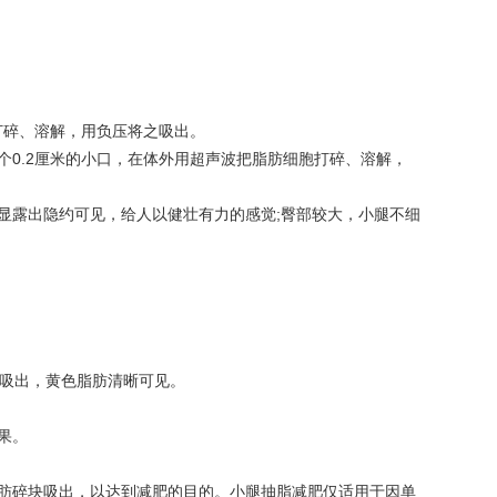
打碎、溶解，用负压将之吸出。
0.2厘米的小口，在体外用超声波把脂肪细胞打碎、溶解，
显露出隐约可见，给人以健壮有力的感觉;臀部较大，小腿不细
抽吸出，黄色脂肪清晰可见。
果。
肪碎块吸出，以达到减肥的目的。小腿抽脂减肥仅适用于因单