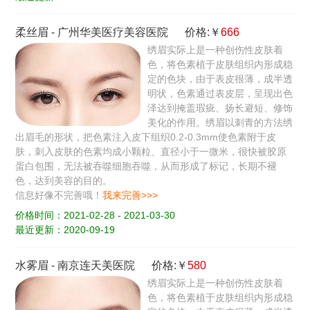
柔丝眉
-
广州华美医疗美容医院
价格:￥
666
绣眉实际上是一种创伤性皮肤着
色，将色素植于皮肤组织内形成稳
定的色块，由于表皮很薄，成半透
明状，色素通过表皮层，呈现出色
泽达到掩盖瑕疵、扬长避短、修饰
美化的作用。绣眉以刺青的方法绣
出眉毛的形状，把色素注入皮下组织0.2-0.3mm使色素附于皮
肤，刺入皮肤的色素均成小颗粒、直径小于一微米，很快被胶原
蛋白包围，无法被吞噬细胞吞噬，从而形成了标记，长期不褪
色，达到美容的目的。
信息好像不完善哦！
我来完善>>>
价格时间：2021-02-28 - 2021-03-30
最近更新：2020-09-19
水雾眉
-
南京连天美医院
价格:￥
580
绣眉实际上是一种创伤性皮肤着
色，将色素植于皮肤组织内形成稳