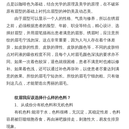
点是以咖啡色为基础，结合光学的原理及美学的原理，在不破坏
原有眉型的基础上衬托出眉型的神韵美及动态美。
由于眉型可以显示一个人的性格、气质与修养，所以在绣眉
之前，必须根据患者的脸型、年龄、职业等特点，精心设计、选
择好眉型，并用眉笔描画出患者满意的眉形。绣眉时，应注意所
纹的眉毛宁浅勿深。这点非常重要，因为人与人存在着个体差
异，如皮肤的性质、皮肤的弹性、皮肤的颜色等，不同的皮肤特
点对药液的吸收程度不同，且每个人对眉毛颜色深浅的要求亦不
同。如果一次着色较深，退色就很困难，患者不满意时也难以修
补。如果着色浅，还可以通过补色再弥补，以使患者尽量达到满
意的效果。所纹的眉毛宁短勿长。所纹的眉毛宁细勿粗。只有做
到这几点，才能塑造出秀丽的眉毛。
纹眉我应该选择什么样的色料？
1、从成份分有机色料和无机色料
有机色料:能溶于水，色料很稀，无沉淀，其稳定性差，色料
容易被巨噬细胞吞食，再由淋吧腺排走，刺激性大，易发生排异
现象。