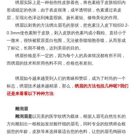
绣眉实际上是一种创伤性皮肤着色，将色素植于皮肤组织内
形成稳定的色块，由于表皮很薄，成半透明状，色素通过表皮
层，呈现出色泽达到掩盖瑕疵、扬长避短、修饰美化的作用。
绣眉以刺青的方法绣出眉毛的形状，把色素注入皮下组织0.2-
0.3mm使色素附于皮肤，刺入皮肤的色素均成小颗粒、直径小于
一微米，很快被胶原蛋白包围，无法被吞噬细胞吞噬，从而形成
了标记，长期不褪色，达到美容的目的。
绣眉价格是不一定的，因为每个人的具体情况都有所不同，
而绣眉的技术和所用色料不同，价格也有差别。
绣眉如今越来越受到人们的青睐和赞叹，成为了时尚的一个
标志，绣眉技术越来越精湛，那么，
绣眉的方法包括几种呢?我们
还是来看看以下种种方法
:
雕润眉
雕润眉是
以完美的医学纹绣为载体，根据人眉毛自然生长的
方向雕刻出一根根如发丝般纤细的眉毛，同时专业的纹绣师会根
据您的年龄，皮肤等来选择最适合您的色料，让您的眉毛绚丽动