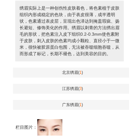
绣眉实际上是一种创伤性皮肤着色，将色素植于皮肤
组织内形成稳定的色块，由于表皮很薄，成半透明
状，色素通过表皮层，呈现出色泽达到掩盖瑕疵、扬
长避短、修饰美化的作用。绣眉以刺青的方法绣出眉
毛的形状，把色素注入皮下组织0.2-0.3mm使色素附
于皮肤，刺入皮肤的色素均成小颗粒、直径小于一微
米，很快被胶原蛋白包围，无法被吞噬细胞吞噬，从
而形成了标记，长期不褪色，达到美容的目的。
北京绣眉(
1
)
江苏绣眉(
3
)
广东绣眉(
1
)
栏目图片：