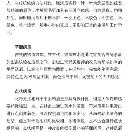
人。与传统纹绣方法相比，雕润眉实行一针一针为您呈现如丝发
般精细的眉毛，术后眉毛更加具有三维立体感、自然逼真，栩栩
如生。同时雕润眉后不痛不肿，一次上色，不脱色，不变色，不
晕色，整个流程一般半小时内完成，不影响正常的生活和工作学
习。
平面绣眉
传统的绣眉方式。在古代，绣眉技术是通过将复合自身形象
的图案纹绘在眉额之间。后经过现代美容师的改良而形成如今的
平面绣眉。以标准的眉型为图案，色泽均匀，宛如刚刚画完眉。
其特点是:标准眉型图案，颜色深浅平均，无视觉上的力图感觉。
点状绣眉
此种方法相对于平面绣眉更加具有设计性，但是人体疼痛感
要稍微强烈一点。在针点上通过药水的浸透，再对眉毛的毛囊口
进行点刺并着色。可以按照眉毛的粗细变化，从而勾勒出漂亮的
眉型。但是对于眉毛相对比较粗、浓者来说，是不适合进行点状
绣眉的。点状绣眉是一种改良的损伤最小的平面绣眉。这种绣眉