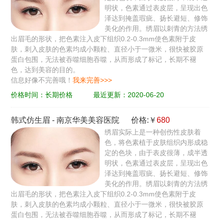
明状，色素通过表皮层，呈现出色
泽达到掩盖瑕疵、扬长避短、修饰
美化的作用。绣眉以刺青的方法绣
出眉毛的形状，把色素注入皮下组织0.2-0.3mm使色素附于皮
肤，刺入皮肤的色素均成小颗粒、直径小于一微米，很快被胶原
蛋白包围，无法被吞噬细胞吞噬，从而形成了标记，长期不褪
色，达到美容的目的。
信息好像不完善哦！
我来完善>>>
价格时间：长期价格
最近更新：2020-06-20
韩式仿生眉
-
南京华美美容医院
价格:￥
680
绣眉实际上是一种创伤性皮肤着
色，将色素植于皮肤组织内形成稳
定的色块，由于表皮很薄，成半透
明状，色素通过表皮层，呈现出色
泽达到掩盖瑕疵、扬长避短、修饰
美化的作用。绣眉以刺青的方法绣
出眉毛的形状，把色素注入皮下组织0.2-0.3mm使色素附于皮
肤，刺入皮肤的色素均成小颗粒、直径小于一微米，很快被胶原
蛋白包围，无法被吞噬细胞吞噬，从而形成了标记，长期不褪