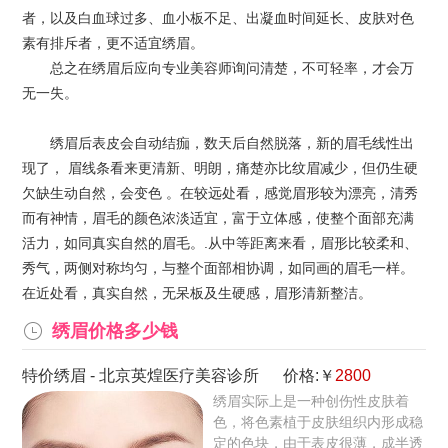
者，以及白血球过多、血小板不足、出凝血时间延长、皮肤对色
素有排斥者，更不适宜绣眉。
总之在绣眉后应向专业美容师询问清楚，不可轻率，才会万
无一失。
绣眉后表皮会自动结痂，数天后自然脱落，新的眉毛线性出
现了， 眉线条看来更清新、明朗，痛楚亦比纹眉减少，但仍生硬
欠缺生动自然，会变色 。在较远处看，感觉眉形较为漂亮，清秀
而有神情，眉毛的颜色浓淡适宜，富于立体感，使整个面部充满
活力，如同真实自然的眉毛。.从中等距离来看，眉形比较柔和、
秀气，两侧对称均匀，与整个面部相协调，如同画的眉毛一样。
在近处看，真实自然，无呆板及生硬感，眉形清新整洁。
绣眉价格多少钱
特价绣眉
-
北京英煌医疗美容诊所
价格:￥
2800
绣眉实际上是一种创伤性皮肤着
色，将色素植于皮肤组织内形成稳
定的色块，由于表皮很薄，成半透