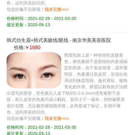
色，达到美容的目的。
信息好像不完善哦！
我来完善>>>
价格时间：2021-02-28 - 2021-03-30
最近更新：2020-09-13
韩式仿生眉+韩式美睫线/眼线
-
南京华美美容医院
价格:￥
1680
绣眉实际上是一种创伤性皮肤着
色，将色素植于皮肤组织内形成稳
定的色块，由于表皮很薄，成半透
明状，色素通过表皮层，呈现出色
泽达到掩盖瑕疵、扬长避短、修饰
美化的作用。绣眉以刺青的方法绣
出眉毛的形状，把色素注入皮下组织0.2-0.3mm使色素附于皮
肤，刺入皮肤的色素均成小颗粒、直径小于一微米，很快被胶原
蛋白包围，无法被吞噬细胞吞噬，从而形成了标记，长期不褪
色，达到美容的目的。
信息好像不完善哦！
我来完善>>>
价格时间：2021-02-28 - 2021-03-30
最近更新：2020-09-13