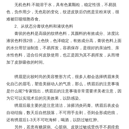
无机色料:不能溶于水，具有色素颗粒，稳定性强，不易脱
色，负作用少，无色彩的变化，纹进皮肤后仍然是呈粉末状，很
难被巨噬细胞吞食。
2、从状态分膏状色料和液状色料
膏状的色料是高级的纹绣色料，其颜料的有效成分、浓度比
液状色料强2倍，上色快，色泽稳定，有效成分高，膏状色料上面
的水分用甘油制造，不易挥发，容易保存，是很好的亲油性、亲
水性色料，适合任何皮肤使用，也正是因为其不易挥发，从而增
加了皮肤吸收的时间。
绣眉是比较时尚的美容整形方式，很多人都会选择绣眉来美
化自己的眉毛，塑造美丽动人的气质，那么，绣眉后的注意事项
是什么呢?专家指出，绣眉后的注意事项非常需要求美者注意，因
为它可以实现术后的完美效果，以防感染。
绣眉后最主要的是注意清洁，涂搽消炎药膏。绣眉后表皮会
自动结痂，数天后自然脱落，不可用手去剥，否则会形成疤痕，
还有绣眉后1-3天不可吃海鲜，喝酒，以防过敏红肿。
另外，若患有糖尿病、心脏病、皮肤过敏或受伤手不易痊愈