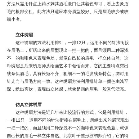
方法只需用针点上药水刺其眉毛囊口让其着色即可，看上去象眉
毛的根部变粗。此方法只适应本身眉型较好、只是眉毛较少或较
细小者。
立体绣眉
这种绣眉的方法利用排针，一排12只，运用不同的针法衔接
在眉毛上，所绣出来的眉型现出一把一把的，而且须用二种深浅
不一的咖啡色来表现色差，就像自己长的眉毛一样立体自然。这
种绣眉是后来绣眉师从绘画艺术中领悟而来。它的主要特点突出
线条似眉毛，具有长短不齐、粗细不一的毛发线条特点，绣时用
针走向与眉毛方向一致。这种绣眉方法利用排针单一颜色由浅至
深，绣出雾状，表现出立体感，就像是画的眉毛一般秀气漂亮。
仿真立体绣眉
这种绣眉方法是近几年来比较流行的方式，它是利用排针，
一排12只，运用不同的针法衔接在眉毛上，所绣出来的眉形现出
一把一把的，而且须用二种深浅不一的咖啡色来表现色差，就像
自己长的眉毛一样立体自然。北京叶子整形纹绣师介绍，它的特