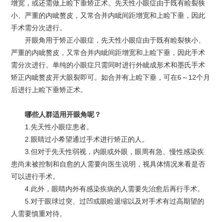
增宽，或还需做上睑下垂矫正术。先天性小眼症由于既有睑裂狭
小、严重的内眦赘皮，又常合并内眦间距增宽和上睑下垂，因此
手术需分次进行。
开眼角用于矫正小眼症，先天性小眼症由于既有睑裂狭小、
严重的内眦赘皮，又常合并内眦间距增宽和上睑下垂，因此手术
需分次进行。单纯的小眼症只需同时进行外眦成形术和墨氏手术
矫正内眦赘皮开大眼裂即可。如合并有上睑下垂，可在6～12个月
后进行上睑下垂矫正术。
哪些人群适用开眼角呢？
1.先天性小眼症患者。
2.眼睛过小希望通过手术进行矫正的人。
3.但对于先天性弱视，内眼或外眼，眼周有急、慢性感染疾
患尚未被控制和自愈的人需要向医生说明，视具体情况来看是否
可以进行手术。
4.此外，眼睛内外有感染疾病的人需要先治愈后再行手术。
5.对于眼球过突、过凹或眼睑退缩以及对手术有过高期望的
人需要慎重对待。