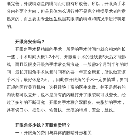
渐完善，外观特别是内眦间距可能有所改善。所以，开眼角手术
分内外两个方向，但是具体怎么进行并不是完全根据受术者的意
愿来的，而是要由专业医生根据其眼睛的特点和情况来进行确定
的。
开眼角安全吗？
开眼角手术是精细的手术，所需的手术时间也就会相对的长
一些，手术时间大概1-2小时。开眼角手术的缝线要5天后才能拆
线，而且双眼皮开眼角手术后会留痕迹，一般需3个月到半年的时
间，最长开眼角手术恢复时间有的要一年完全康复，所以做完该
手术后，最好休息2天。，因此作开眼角的手术一定要慎重，要到
正规的医疗美容机构，选择经验丰富的医生来做。并不是所有的
内眦都可以去开，也不是所有的内眦打开了眼裂就可以变长。经
过了多年的不断研究，开眼角手术联合双眼皮、去脂肪的手术，
具有切口小、损伤小、恢复快、无痕的特点，安全，显效。
开眼角多少钱？开眼角贵吗？
一：开眼角的费用与具体的眼睛外形相关