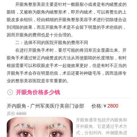
开眼角整形美容主要是针对一般眼裂小或者是有内眦赘皮的
眼睛，又被称为眼角内眦整形术，即开内眦术，可以将赘生的上
眼皮多余组织，经由精细的开眼角整形美容手术进行切除缝合达
到消除的效果，而且开眼角手术是不会留下明显的手术疤痕的，
因而开眼角的费用也是十分合理的。
二：选择不同的医院开眼角的费用不同
在进行开眼角手术时，要尽可能的将泪阜完全显露出来。开
眼角手术通过矫正内眦赘皮的方法从而使眼睛的长度增加，有时
根据需要可以和双眼皮手术一起做效果更好，但是有时不正当的
开眼角手术会存在明显疤痕，术后还要补种睫毛等，因而选择专
业的整形美容医院是非常重要的。
开眼角价格多少钱
开内眼角
-
广州军美医疗美容门诊部
价格:￥
2800
原价:
6800
开眼角通常包括开内眼角和
开外眼角。它是通过手术方
式，分别对内、外侧眼角进