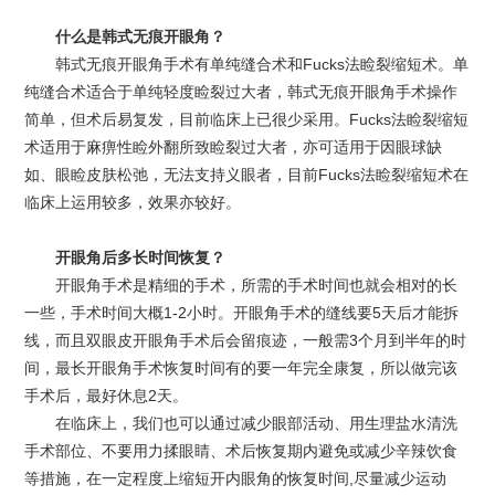
什么是韩式无痕开眼角？
韩式无痕开眼角手术有单纯缝合术和Fucks法睑裂缩短术。单
纯缝合术适合于单纯轻度睑裂过大者，韩式无痕开眼角手术操作
简单，但术后易复发，目前临床上已很少采用。Fucks法睑裂缩短
术适用于麻痹性睑外翻所致睑裂过大者，亦可适用于因眼球缺
如、眼睑皮肤松弛，无法支持义眼者，目前Fucks法睑裂缩短术在
临床上运用较多，效果亦较好。
开眼角后多长时间恢复？
开眼角手术是精细的手术，所需的手术时间也就会相对的长
一些，手术时间大概1-2小时。开眼角手术的缝线要5天后才能拆
线，而且双眼皮开眼角手术后会留痕迹，一般需3个月到半年的时
间，最长开眼角手术恢复时间有的要一年完全康复，所以做完该
手术后，最好休息2天。
在临床上，我们也可以通过减少眼部活动、用生理盐水清洗
手术部位、不要用力揉眼睛、术后恢复期内避免或减少辛辣饮食
等措施，在一定程度上缩短开内眼角的恢复时间,尽量减少运动