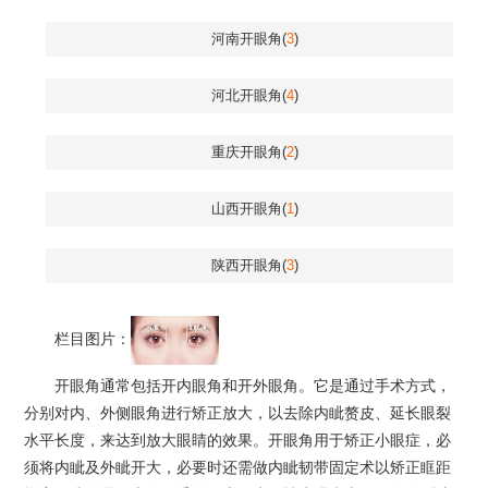
河南开眼角(
3
)
河北开眼角(
4
)
重庆开眼角(
2
)
山西开眼角(
1
)
陕西开眼角(
3
)
栏目图片：
开眼角通常包括开内眼角和开外眼角。它是通过手术方式，
分别对内、外侧眼角进行矫正放大，以去除内眦赘皮、延长眼裂
水平长度，来达到放大眼睛的效果。开眼角用于矫正小眼症，必
须将内眦及外眦开大，必要时还需做内眦韧带固定术以矫正眶距