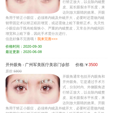
行矫正放大，以去除内眦赘
皮、延长眼裂水平长度，来
达到放大眼睛的效果。开眼
角用于矫正小眼症，必须将内眦及外眦开大，必要时还需做内眦
韧带固定术以矫正眶距增宽，或还需做上睑下垂矫正术。先天性
小眼症由于既有睑裂狭小、严重的内眦赘皮，又常合并内眦间距
增宽和上睑下垂，因此手术需分次进行。
信息好像不完善哦！
我来完善>>>
价格时间：2020-09-30
最近更新：2020-06-08
开外眼角
-
广州军美医疗美容门诊部
价格:￥
3500
原价:
6800
开眼角通常包括开内眼角和
开外眼角。它是通过手术方
式，分别对内、外侧眼角进
行矫正放大，以去除内眦赘
皮、延长眼裂水平长度，来
达到放大眼睛的效果。开眼
角用于矫正小眼症，必须将内眦及外眦开大，必要时还需做内眦