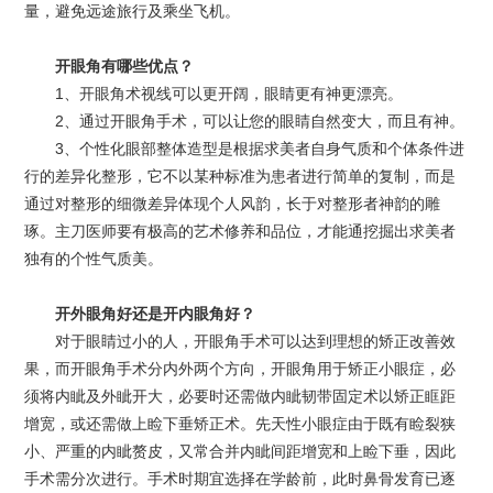
量，避免远途旅行及乘坐飞机。
开眼角有哪些优点？
1、开眼角术视线可以更开阔，眼睛更有神更漂亮。
2、通过开眼角手术，可以让您的眼睛自然变大，而且有神。
3、个性化眼部整体造型是根据求美者自身气质和个体条件进
行的差异化整形，它不以某种标准为患者进行简单的复制，而是
通过对整形的细微差异体现个人风韵，长于对整形者神韵的雕
琢。主刀医师要有极高的艺术修养和品位，才能通挖掘出求美者
独有的个性气质美。
开外眼角好还是开内眼角好？
对于眼睛过小的人，开眼角手术可以达到理想的矫正改善效
果，而开眼角手术分内外两个方向，开眼角用于矫正小眼症，必
须将内眦及外眦开大，必要时还需做内眦韧带固定术以矫正眶距
增宽，或还需做上睑下垂矫正术。先天性小眼症由于既有睑裂狭
小、严重的内眦赘皮，又常合并内眦间距增宽和上睑下垂，因此
手术需分次进行。手术时期宜选择在学龄前，此时鼻骨发育已逐