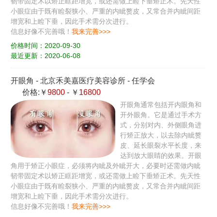
韧带固定术以矫正眶距增宽，或还需做上睑下垂矫正术。先天性
小眼症由于既有睑裂狭小、严重的内眦赘皮，又常合并内眦间距
增宽和上睑下垂，因此手术需分次进行。
信息好像不完善哦！
我来完善>>>
价格时间：2020-09-30
最近更新：2020-06-08
开眼角
-
北京禾美嘉医疗美容诊所
-
任学会
价格:￥
9800
- ￥
16800
开眼角通常包括开内眼角和
开外眼角。它是通过手术方
式，分别对内、外侧眼角进
行矫正放大，以去除内眦赘
皮、延长眼裂水平长度，来
达到放大眼睛的效果。开眼
角用于矫正小眼症，必须将内眦及外眦开大，必要时还需做内眦
韧带固定术以矫正眶距增宽，或还需做上睑下垂矫正术。先天性
小眼症由于既有睑裂狭小、严重的内眦赘皮，又常合并内眦间距
增宽和上睑下垂，因此手术需分次进行。
信息好像不完善哦！
我来完善>>>