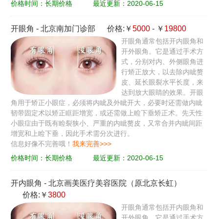
价格时间：长期价格
最近更新：2020-06-15
开眼角
-
北京南加门诊部
价格:￥
5000
- ￥
19800
开眼角通常包括开内眼角和
开外眼角。它是通过手术方
式，分别对内、外侧眼角进
行矫正放大，以去除内眦赘
皮、延长眼裂水平长度，来
达到放大眼睛的效果。开眼
角用于矫正小眼症，必须将内眦及外眦开大，必要时还需做内眦
韧带固定术以矫正眶距增宽，或还需做上睑下垂矫正术。先天性
小眼症由于既有睑裂狭小、严重的内眦赘皮，又常合并内眦间距
增宽和上睑下垂，因此手术需分次进行。
信息好像不完善哦！
我来完善>>>
价格时间：长期价格
最近更新：2020-06-15
开内眼角
-
北京画美医疗美容医院（原北京长虹）
价格:￥
3800
开眼角通常包括开内眼角和
开外眼角。它是通过手术方