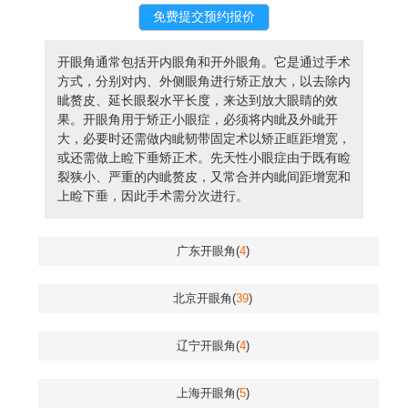
开眼角通常包括开内眼角和开外眼角。它是通过手术
方式，分别对内、外侧眼角进行矫正放大，以去除内
眦赘皮、延长眼裂水平长度，来达到放大眼睛的效
果。开眼角用于矫正小眼症，必须将内眦及外眦开
大，必要时还需做内眦韧带固定术以矫正眶距增宽，
或还需做上睑下垂矫正术。先天性小眼症由于既有睑
裂狭小、严重的内眦赘皮，又常合并内眦间距增宽和
上睑下垂，因此手术需分次进行。
广东开眼角(
4
)
北京开眼角(
39
)
辽宁开眼角(
4
)
上海开眼角(
5
)