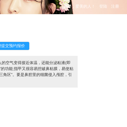
您好，爱美的人！
登陆
注册
入的空气变得接近体温，还能分泌粘液(即
"的功能;指甲又很容易挖破鼻粘膜，易使粘
三角区"。要是鼻腔里的细菌侵入颅腔，引