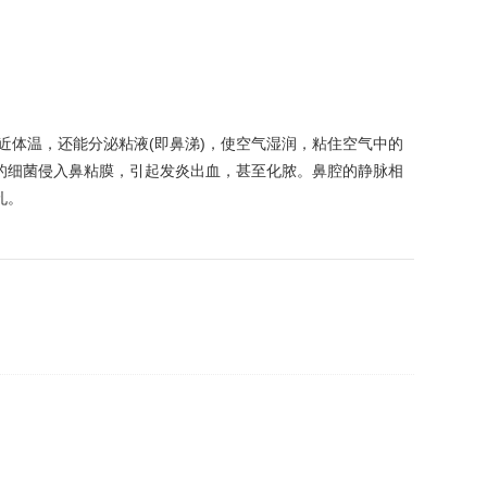
近体温，还能分泌粘液(即鼻涕)，使空气湿润，粘住空气中的
上的细菌侵入鼻粘膜，引起发炎出血，甚至化脓。鼻腔的静脉相
孔。