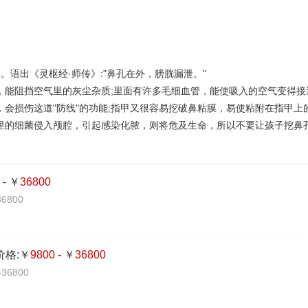
语出《灵枢经·师传》:"鼻孔在外，膀胱漏泄。"
，能阻挡空气里的灰尘杂质;里面有许多毛细血管，能使吸入的空气变得接
，会损伤这道"防线"的功能;指甲又很容易挖破鼻粘膜，易使粘附在指甲
腔里的细菌侵入颅腔，引起感染化脓，则将危及生命，所以不要让孩子挖鼻
0
- ￥
36800
6800
价格:￥
9800
- ￥
36800
36800