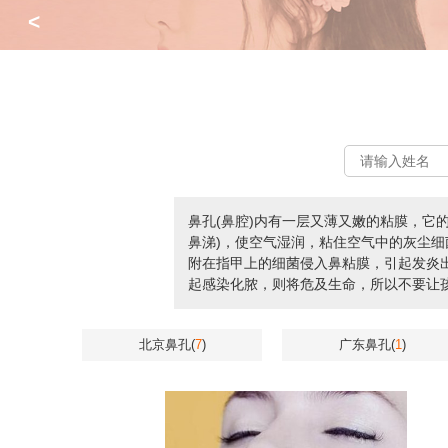
<
鼻孔(鼻腔)内有一层又薄又嫩的粘膜，它
鼻涕)，使空气湿润，粘住空气中的灰尘细
附在指甲上的细菌侵入鼻粘膜，引起发炎
起感染化脓，则将危及生命，所以不要让
北京鼻孔(
7
)
广东鼻孔(
1
)