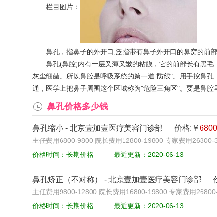
栏目图片：
鼻孔，指鼻子的外开口;泛指带有鼻子外开口的鼻窝的前部。
鼻孔(鼻腔)内有一层又薄又嫩的粘膜，它的前部长有黑毛
灰尘细菌。所以鼻腔是呼吸系统的第一道"防线"。用手挖鼻孔
通，医学上把鼻子周围这个区域称为"危险三角区"。要是鼻
鼻孔价格多少钱
鼻孔缩小
-
北京壹加壹医疗美容门诊部
价格:￥
680
主任费用6800-9800 院长费用12800-19800 专家费用26800-3
价格时间：长期价格
最近更新：2020-06-13
鼻孔矫正（不对称）
-
北京壹加壹医疗美容门诊部
主任费用9800-12800 院长费用16800-19800 专家费用26800-
价格时间：长期价格
最近更新：2020-06-13