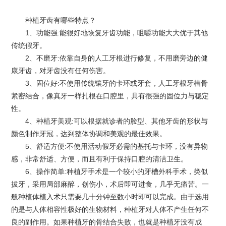
种植牙齿有哪些特点？
1、功能强:能很好地恢复牙齿功能，咀嚼功能大大优于其他
传统假牙。
2、不磨牙:依靠自身的人工牙根进行修复，不用磨旁边的健
康牙齿，对牙齿没有任何伤害。
3、固位好:不使用传统镶牙的卡环或牙套，人工牙根牙槽骨
紧密结合，像真牙一样扎根在口腔里，具有很强的固位力与稳定
性。
4、种植牙美观:可以根据就诊者的脸型、其他牙齿的形状与
颜色制作牙冠，达到整体协调和美观的最佳效果。
5、舒适方便:不使用活动假牙必需的基托与卡环，没有异物
感，非常舒适、方便，而且有利于保持口腔的清洁卫生。
6、操作简单:种植牙手术是一个较小的牙槽外科手术，类似
拔牙，采用局部麻醉，创伤小，术后即可进食，几乎无痛苦。一
般种植体植入术只需要几十分钟至数小时即可以完成。由于选用
的是与人体相容性极好的生物材料，种植牙对人体不产生任何不
良的副作用。如果种植牙的骨结合失败，也就是种植牙没有成