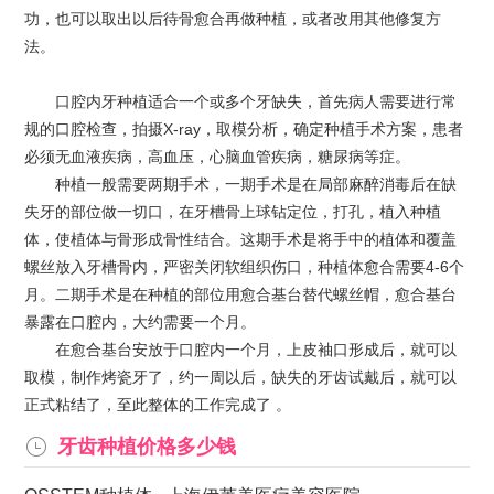
功，也可以取出以后待骨愈合再做种植，或者改用其他修复方
法。
口腔内牙种植适合一个或多个牙缺失，首先病人需要进行常
规的口腔检查，拍摄X-ray，取模分析，确定种植手术方案，患者
必须无血液疾病，高血压，心脑血管疾病，糖尿病等症。
种植一般需要两期手术，一期手术是在局部麻醉消毒后在缺
失牙的部位做一切口，在牙槽骨上球钻定位，打孔，植入种植
体，使植体与骨形成骨性结合。这期手术是将手中的植体和覆盖
螺丝放入牙槽骨内，严密关闭软组织伤口，种植体愈合需要4-6个
月。二期手术是在种植的部位用愈合基台替代螺丝帽，愈合基台
暴露在口腔内，大约需要一个月。
在愈合基台安放于口腔内一个月，上皮袖口形成后，就可以
取模，制作烤瓷牙了，约一周以后，缺失的牙齿试戴后，就可以
正式粘结了，至此整体的工作完成了 。
牙齿种植价格多少钱